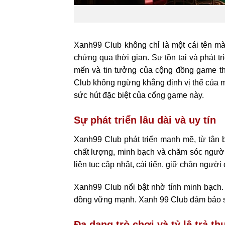
Xanh99 Club không chỉ là một cái tên m
chứng qua thời gian. Sự tồn tại và phát tr
mến và tin tưởng của cộng đồng game th
Club không ngừng khẳng định vị thế của 
sức hút đặc biệt của cổng game này.
Sự phát triển lâu dài và uy tín
Xanh99 Club phát triển mạnh mẽ, từ tân 
chất lượng, minh bạch và chăm sóc người
liên tục cập nhật, cải tiến, giữ chân người
Xanh99 Club nổi bật nhờ tính minh bạch. 
đồng vững mạnh. Xanh 99 Club đảm bảo s
Đa dạng trò chơi và tỷ lệ trả t