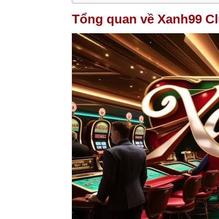
Tổng quan về Xanh99 C