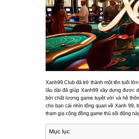
Xanh99 Club đã trở thành một tên tuổi lớ
lâu dài đã giúp Xanh99 xây dựng được 
bởi chất lượng game tuyệt vời và hệ thố
cho bạn cái nhìn tổng quan về Xanh 99, b
tham gia cộng đồng game thủ sôi động này
Mục lục