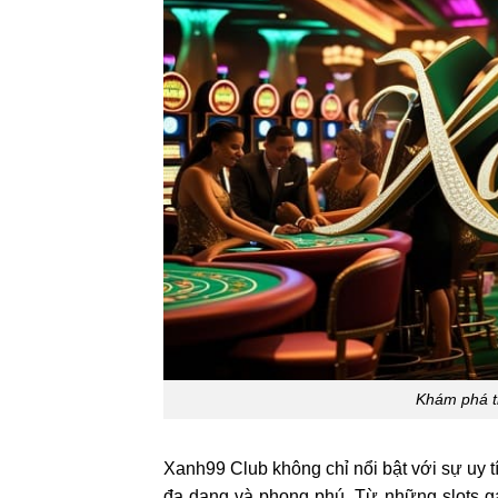
Khám phá th
Xanh99 Club không chỉ nổi bật với sự uy 
đa dạng và phong phú. Từ những slots g