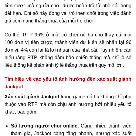
tiền cược mà người chơi được hoàn trả từ nhà cái trong
dài hạn. Chỉ số này đóng vai trò then chốt trong việc đánh
giá tiềm năng thắng thua của mỗi trò chơi.
Cụ thể, RTP 96% ở một trò chơi nổ hũ cho thấy cứ mỗi
100 đơn vị tiền cược, thành viên dự kiến sẽ nhận lại 96
đơn vị, 4% còn lại là lợi nhuận của nhà cái. Tuy nhiên, cần
hiểu rằng RTP không đảm bảo chiến thắng mà chỉ là số
liệu thống kê phản ánh tỷ lệ thắng thua trên quy mô lớn.
Tìm hiểu về các yếu tố ảnh hưởng đến xác suất giành
Jackpot
Xác suất giành Jackpot
trong game nổ hũ không chỉ phụ
thuộc vào RTP mà còn chịu ảnh hưởng bởi nhiều yếu tố
khác, bao gồm:
Số lượng người chơi online:
Càng nhiều thành viên
tham gia, Jackpot càng tăng nhanh, nhưng xác suất