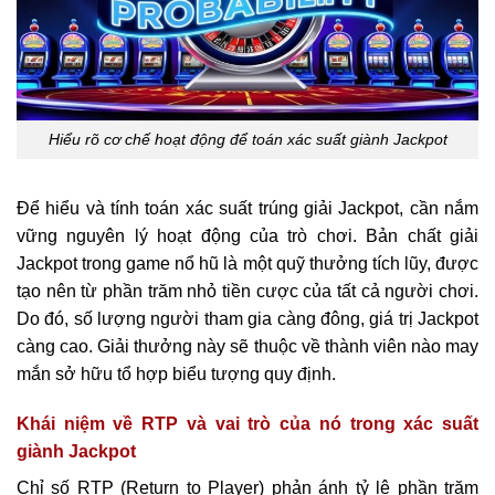
Hiểu rõ cơ chế hoạt động để toán xác suất giành Jackpot
Để hiểu và tính toán xác suất trúng giải Jackpot, cần nắm
vững nguyên lý hoạt động của trò chơi. Bản chất giải
Jackpot trong game nổ hũ là một quỹ thưởng tích lũy, được
tạo nên từ phần trăm nhỏ tiền cược của tất cả người chơi.
Do đó, số lượng người tham gia càng đông, giá trị Jackpot
càng cao. Giải thưởng này sẽ thuộc về thành viên nào may
mắn sở hữu tổ hợp biểu tượng quy định.
Khái niệm về RTP và vai trò của nó trong xác suất
giành Jackpot
Chỉ số RTP (Return to Player) phản ánh tỷ lệ phần trăm