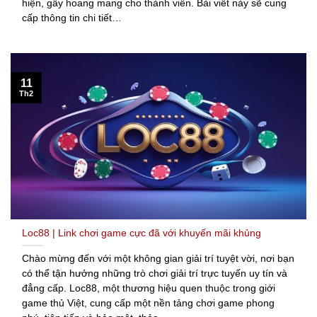
hiện, gây hoang mang cho thành viên. Bài viết này sẽ cung
cấp thông tin chi tiết…
11
Th2
Loc88 | Link chơi game cực đã với khuyến mãi khủng
Chào mừng đến với một không gian giải trí tuyệt vời, nơi bạn
có thể tận hưởng những trò chơi giải trí trực tuyến uy tín và
đẳng cấp. Loc88, một thương hiệu quen thuộc trong giới
game thủ Việt, cung cấp một nền tảng chơi game phong