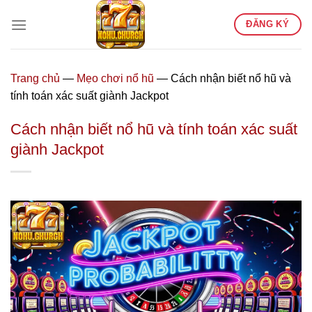
Chuyển
ĐĂNG KÝ
đến
nội
dung
Trang chủ
—
Mẹo chơi nổ hũ
—
Cách nhận biết nổ hũ và
tính toán xác suất giành Jackpot
Cách nhận biết nổ hũ và tính toán xác suất
giành Jackpot