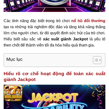
Các tính năng đặc biệt trong trò chơi
nổ hũ đổi thưởng
tạo ra những trải nghiệm độc đáo và tăng khả năng thắng
lớn cho người chơi, từ đó quyết định sức hút của trò chơi.
Hiểu biết sâu sắc về
xác suất giành Jackpot
là yếu tố
then chốt để thành viên tối đa hóa hiệu quả tham gia.
Mục lục
Hiểu rõ cơ chế hoạt động để toán xác suất
giành Jackpot