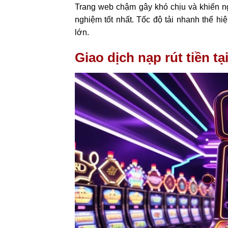
Trang web chậm gây khó chịu và khiến ng
nghiệm tốt nhất. Tốc độ tải nhanh thể hi
lớn.
Giao dịch nạp rút tiền 