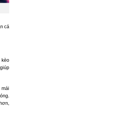
ắn cá
u kèo
 giúp
i mái
hóng.
 hơn,