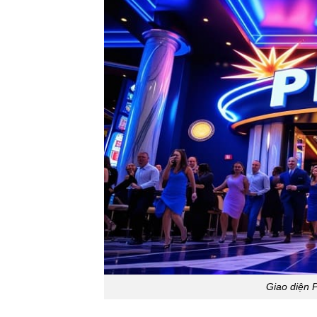
Giao diện 