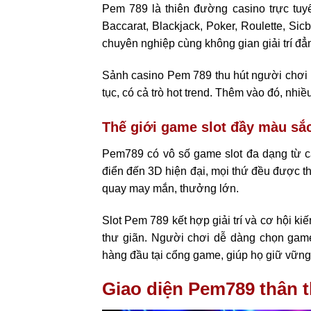
Pem 789 là thiên đường casino trực tu
Baccarat, Blackjack, Poker, Roulette, Sic
chuyên nghiệp cùng không gian giải trí đ
Sảnh casino Pem 789 thu hút người chơi
tục, có cả trò hot trend. Thêm vào đó, nhi
Thế giới game slot đầy màu sắ
Pem789 có vô số game slot đa dạng từ các
điển đến 3D hiện đại, mọi thứ đều được th
quay may mắn, thưởng lớn.
Slot Pem 789 kết hợp giải trí và cơ hội k
thư giãn. Người chơi dễ dàng chọn game 
hàng đầu tại cổng game, giúp họ giữ vững vị 
Giao diện Pem789 thân t