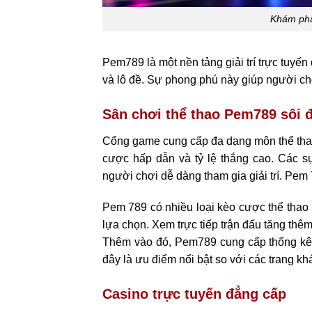
Khám phá 
Pem789 là một nền tảng giải trí trực tuyến 
và lô đề. Sự phong phú này giúp người ch
Sân chơi thể thao Pem789 sôi 
Cổng game cung cấp đa dạng môn thể thao t
cược hấp dẫn và tỷ lệ thắng cao. Các sự 
người chơi dễ dàng tham gia giải trí. Pem
Pem 789 có nhiều loại kèo cược thể thao (
lựa chọn. Xem trực tiếp trận đấu tăng thêm
Thêm vào đó, Pem789 cung cấp thống kê, 
đây là ưu điểm nổi bật so với các trang kh
Casino trực tuyến đẳng cấp