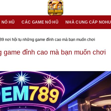
P NỔ HŨ
CÁC GAME NỔ HŨ
NHÀ CUNG CẤP NOH
9 nơi hội tụ những game đỉnh cao mà bạn muốn chơi
g game đỉnh cao mà bạn muốn chơi