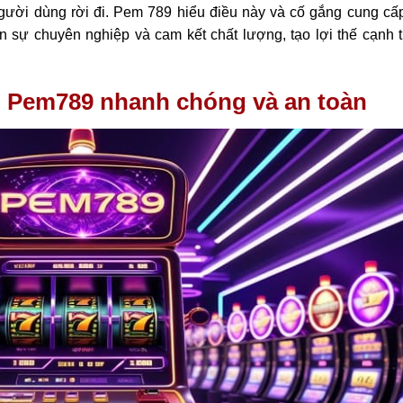
ười dùng rời đi. Pem 789 hiểu điều này và cố gắng cung cấp
ện sự chuyên nghiệp và cam kết chất lượng, tạo lợi thế cạnh 
tại Pem789 nhanh chóng và an toàn