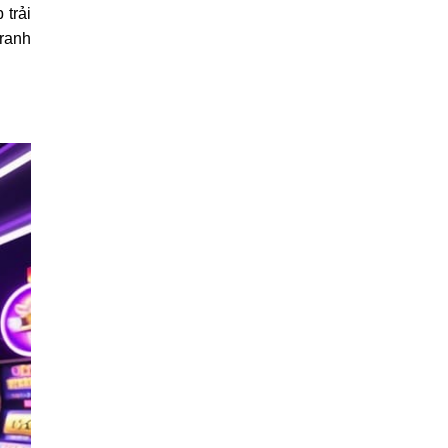
 trải
tranh