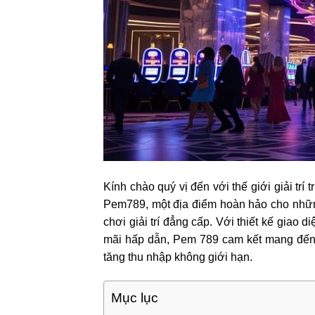
Kính chào quý vị đến với thế giới giải tr
Pem789, một địa điểm hoàn hảo cho nhữn
chơi giải trí đẳng cấp. Với thiết kế gia
mãi hấp dẫn, Pem 789 cam kết mang đến 
tăng thu nhập không giới hạn.
Mục lục