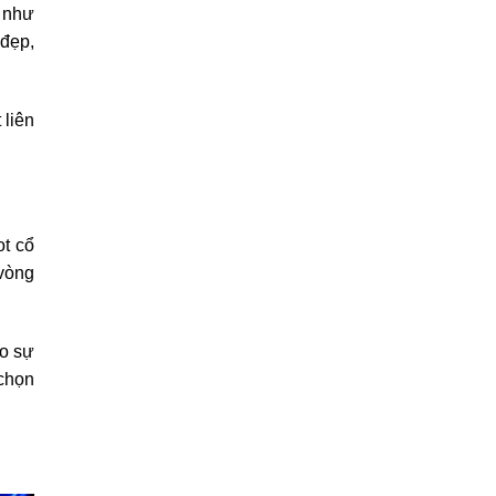
 như
 đẹp,
 liên
ot cổ
 vòng
ạo sự
 chọn