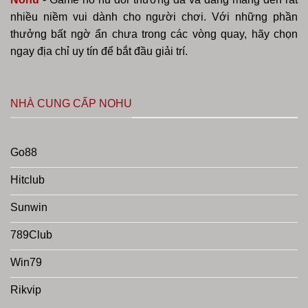
nhiều niềm vui dành cho người chơi. Với những phần
thưởng bất ngờ ẩn chưa trong các vòng quay, hãy chọn
ngay địa chỉ uy tín để bắt đầu giải trí.
NHÀ CUNG CẤP NOHU
Go88
Hitclub
Sunwin
789Club
Win79
Rikvip