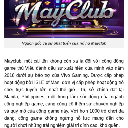
Nguồn gốc và sự phát triển của nổ hũ Mayclub
Mayclub, một cái tên không còn xa lạ đối với cộng đồng
game thủ Việt, đánh dấu sự xuất hiện của mình vào năm
2018 dưới sự bảo trợ của Vivo Gaming. Được cấp phép
hoạt động bởi ISLE of Man, đơn vị cấp phép hoạt động trò
chơi trực tuyến lớn nhất thế giới. Trụ sở chính đặt tại
Manila, Philippines, một trung tâm sôi động của ngành
công nghiệp game, càng củng cố thêm sự chuyên nghiệp
và quy mô của cổng game này. Với hơn 1000 trò chơi đa
dạng, cổng game không ngừng nỗ lực mang đến cho
người chơi những trải nghiệm giải trí đỉnh cao, khó quên.