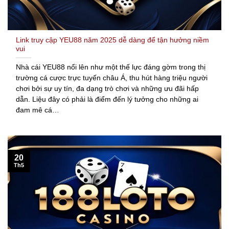
Link truy cập YEU88 năm 2025 dễ dàng để tận hưởng niềm
vui
Nhà cái YEU88 nổi lên như một thế lực đáng gờm trong thị
trường cá cược trực tuyến châu Á, thu hút hàng triệu người
chơi bởi sự uy tín, đa dạng trò chơi và những ưu đãi hấp
dẫn. Liệu đây có phải là điểm đến lý tưởng cho những ai
đam mê cá…
20
Th5