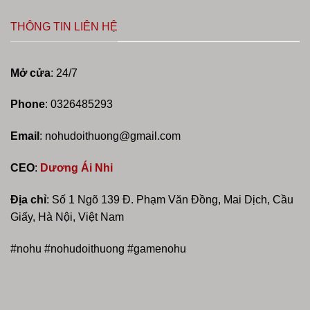
THÔNG TIN LIÊN HỆ
Mở cửa
: 24/7
Phone
: 0326485293
Email
:
nohudoithuong@gmail.com
CEO
:
Dương Ái Nhi
Địa chỉ
: Số 1 Ngõ 139 Đ. Phạm Văn Đồng, Mai Dịch, Cầu
Giấy, Hà Nội, Việt Nam
#nohu #nohudoithuong #gamenohu