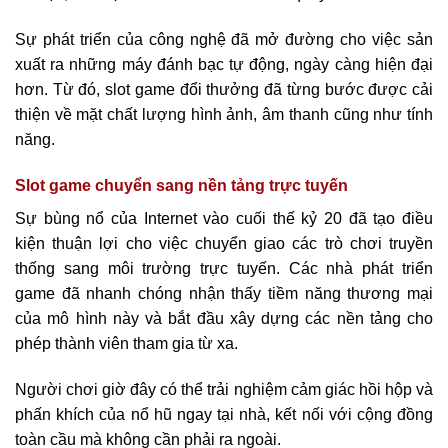
Sự phát triển của công nghệ đã mở đường cho việc sản
xuất ra những máy đánh bạc tự động, ngày càng hiện đại
hơn. Từ đó, slot game đổi thưởng đã từng bước được cải
thiện về mặt chất lượng hình ảnh, âm thanh cũng như tính
năng.
Slot game chuyển sang nền tảng trực tuyến
Sự bùng nổ của Internet vào cuối thế kỷ 20 đã tạo điều
kiện thuận lợi cho việc chuyển giao các trò chơi truyền
thống sang môi trường trực tuyến. Các nhà phát triển
game đã nhanh chóng nhận thấy tiềm năng thương mại
của mô hình này và bắt đầu xây dựng các nền tảng cho
phép thành viên tham gia từ xa.
Người chơi giờ đây có thể trải nghiệm cảm giác hồi hộp và
phấn khích của nổ hũ ngay tại nhà, kết nối với cộng đồng
toàn cầu mà không cần phải ra ngoài.