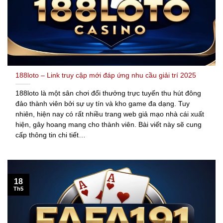
188loto – Link truy cập mới đáp ứng nhu cầu giải trí 2025
188loto là một sân chơi đổi thưởng trực tuyến thu hút đông
đảo thành viên bởi sự uy tín và kho game đa dạng. Tuy
nhiên, hiện nay có rất nhiều trang web giả mạo nhà cái xuất
hiện, gây hoang mang cho thành viên. Bài viết này sẽ cung
cấp thông tin chi tiết…
18
Th5