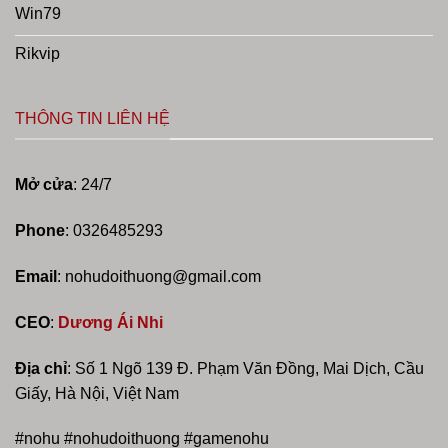
Win79
Rikvip
THÔNG TIN LIÊN HỆ
Mở cửa
: 24/7
Phone
: 0326485293
Email
:
nohudoithuong@gmail.com
CEO
:
Dương Ái Nhi
Địa chỉ
: Số 1 Ngõ 139 Đ. Phạm Văn Đồng, Mai Dịch, Cầu
Giấy, Hà Nội, Việt Nam
#nohu #nohudoithuong #gamenohu