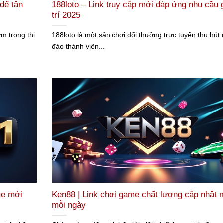
để tận
188loto – Link truy cập mới đáp ứng nhu cầu g
trí 2025
m trong thị
188loto là một sân chơi đổi thưởng trực tuyến thu hút
đảo thành viên...
me mới
Ken88 | Link chơi game chất lượng cập nhật 
mỗi ngày