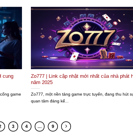
H cung
Zo777 | Link cập nhật mới nhất của nhà phát 
năm 2025
ại cổng game
Zo777, một nền tảng game trực tuyến, đang thu hút s
quan tâm đáng kể...
2
3
4
…
9