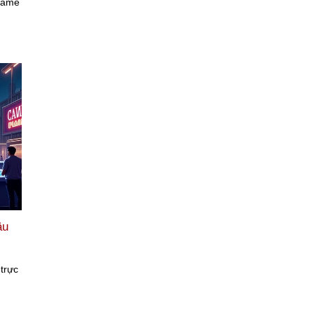
 game
âu
trực