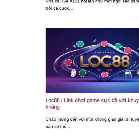
Nhà cái FAFA191 nổi lên như một ngôi sao sán
trời cá cược...
Loc88 | Link chơi game cực đã với khu
khủng
Chào mừng đến với một không gian giải trí tuyệt
bạn có thể...