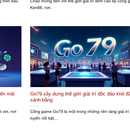
g trên bầu
Chào mừng đến với thế giới giải trí đỉnh cao tại cổng
Ken88, nơi...
yến mãi
Go79 xây dựng thế giới giải trí độc đáo khó đ
sánh bằng
 vời, nơi
Cổng game Go79 là một trong những nền tảng giải trí 
tuyến nổi bật,...