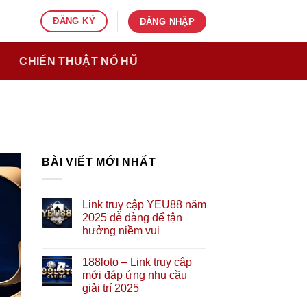
ĐĂNG KÝ
ĐĂNG NHẬP
U
CHIẾN THUẬT NỔ HŨ
BÀI VIẾT MỚI NHẤT
Link truy cập YEU88 năm
2025 dễ dàng để tận
hưởng niềm vui
188loto – Link truy cập
mới đáp ứng nhu cầu
giải trí 2025