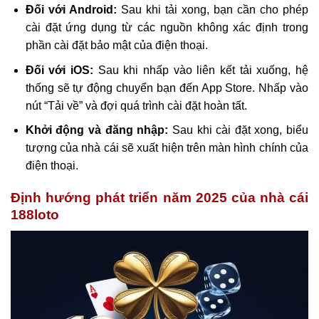
Đối với Android:
Sau khi tải xong, bạn cần cho phép
cài đặt ứng dụng từ các nguồn không xác định trong
phần cài đặt bảo mật của điện thoại.
Đối với iOS:
Sau khi nhấp vào liên kết tải xuống, hệ
thống sẽ tự động chuyển bạn đến App Store. Nhấp vào
nút “Tải về” và đợi quá trình cài đặt hoàn tất.
Khởi động và đăng nhập:
Sau khi cài đặt xong, biểu
tượng của nhà cái sẽ xuất hiện trên màn hình chính của
điện thoại.
Định hướng phát triển năm 2025 của nhà cái
188loto