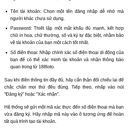
Tên tài khoản: Chọn một tên đăng nhập dễ nhớ mà
người khác chưa sử dụng.
Password: Thiết lập một mật khẩu đủ mạnh, kết hợp
chữ in hoa, chữ thường, số và ký tự đặc biệt, nhằm bảo
vệ tài khoản của bạn một cách tốt nhất.
Số điện thoại: Nhập chính xác số điện thoại di động của
bạn để có thể xác minh tài khoản và nhận thông báo
quan trọng từ 188loto.
Sau khi điền thông tin đầy đủ, hãy cẩn thận đối chiếu lại để
chắc chắn mọi thứ đều đúng. Tiếp theo, nhấp vào nút
“Đăng ký” hoặc “Xác nhận”.
Hệ thống sẽ gửi một mã xác thực đến số điện thoại mà bạn
vừa đăng ký. Hãy nhập mã này vào ô tương ứng để hoàn
tất quá trình tạo tài khoản.