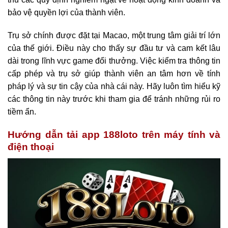
bảo vệ quyền lợi của thành viên.
Trụ sở chính được đặt tại Macao, một trung tâm giải trí lớn
của thế giới. Điều này cho thấy sự đầu tư và cam kết lâu
dài trong lĩnh vực game đổi thưởng. Việc kiểm tra thông tin
cấp phép và trụ sở giúp thành viên an tâm hơn về tính
pháp lý và sự tin cậy của nhà cái này. Hãy luôn tìm hiểu kỹ
các thông tin này trước khi tham gia để tránh những rủi ro
tiềm ẩn.
Hướng dẫn tải app 188loto trên máy tính và
điện thoại