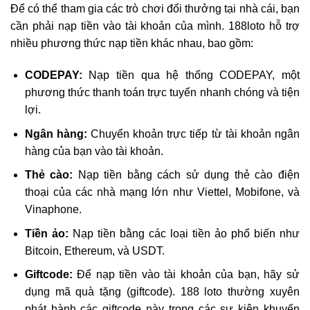
Để có thể tham gia các trò chơi đổi thưởng tại nhà cái, bạn
cần phải nạp tiền vào tài khoản của mình. 188loto hỗ trợ
nhiều phương thức nạp tiền khác nhau, bao gồm:
CODEPAY:
Nạp tiền qua hệ thống CODEPAY, một
phương thức thanh toán trực tuyến nhanh chóng và tiện
lợi.
Ngân hàng:
Chuyển khoản trực tiếp từ tài khoản ngân
hàng của bạn vào tài khoản.
Thẻ cào:
Nạp tiền bằng cách sử dụng thẻ cào điện
thoại của các nhà mạng lớn như Viettel, Mobifone, và
Vinaphone.
Tiền ảo:
Nạp tiền bằng các loại tiền ảo phổ biến như
Bitcoin, Ethereum, và USDT.
Giftcode:
Để nạp tiền vào tài khoản của bạn, hãy sử
dụng mã quà tặng (giftcode). 188 loto thường xuyên
phát hành các giftcode này trong các sự kiện khuyến