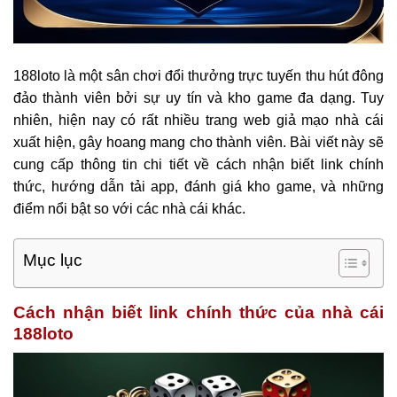
188loto là một sân chơi đổi thưởng trực tuyến thu hút đông
đảo thành viên bởi sự uy tín và kho game đa dạng. Tuy
nhiên, hiện nay có rất nhiều trang web giả mạo nhà cái
xuất hiện, gây hoang mang cho thành viên. Bài viết này sẽ
cung cấp thông tin chi tiết về cách nhận biết link chính
thức, hướng dẫn tải app, đánh giá kho game, và những
điểm nổi bật so với các nhà cái khác.
Mục lục
Cách nhận biết link chính thức của nhà cái
188loto