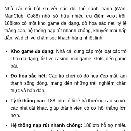
Nhà cái nổi bật so với các đối thủ cạnh tranh (iWin,
ManClub, Go88) nhờ sở hữu nhiều ưu điểm vượt trội.
188loto có một kho game đa dạng, đồ họa sắc nét, tỷ lệ
thắng cao, hệ thống nạp rút nhanh chóng, khuyến mãi hấp
dẫn, và dịch vụ chăm sóc khách hàng nhiệt tình.
Kho game đa dạng:
Nhà cái cung cấp một loạt các trò
chơi đa dạng, từ live casino, minigame, slots, đến game
bài.
Đồ họa sắc nét:
Các trò chơi có đồ họa đẹp mắt, âm
thanh sống động, mang đến những trải nghiệm chân
thực và hấp dẫn.
Tỷ lệ thắng cao:
188 loto có tỷ lệ trả thưởng cao so với
các nhà cái khác, giúp thành viên có cơ hội thắng lớn
hơn.
Hệ thống nạp rút nhanh chóng:
188loto hỗ trợ nhiều