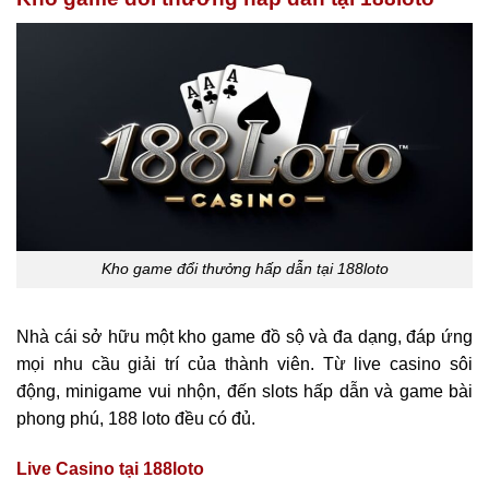
Kho game đổi thưởng hấp dẫn tại 188loto
Nhà cái sở hữu một kho game đồ sộ và đa dạng, đáp ứng
mọi nhu cầu giải trí của thành viên. Từ live casino sôi
động, minigame vui nhộn, đến slots hấp dẫn và game bài
phong phú, 188 loto đều có đủ.
Live Casino tại 188loto