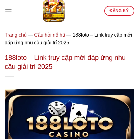
Chuyển
ĐĂNG KÝ
đến
nội
dung
Trang chủ
—
Câu hỏi nổ hũ
—
188loto – Link truy cập mới
đáp ứng nhu cầu giải trí 2025
188loto – Link truy cập mới đáp ứng nhu
cầu giải trí 2025