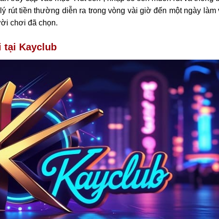
ý rút tiền thường diễn ra trong vòng vài giờ đến một ngày làm 
ười chơi đã chọn.
 tại Kayclub