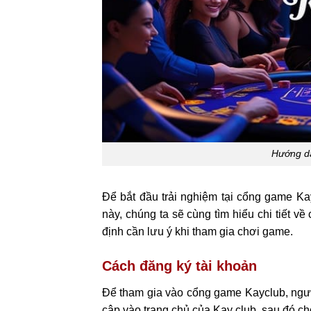
Hướng dẫ
Để bắt đầu trải nghiệm tại cổng game K
này, chúng ta sẽ cùng tìm hiểu chi tiết về
định cần lưu ý khi tham gia chơi game.
Cách đăng ký tài khoản
Để tham gia vào cổng game Kayclub, người
cập vào trang chủ của Kay club, sau đó c