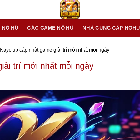
P NỔ HŨ
CÁC GAME NỔ HŨ
NHÀ CUNG CẤP NOH
Kayclub cập nhật game giải trí mới nhất mỗi ngày
ải trí mới nhất mỗi ngày