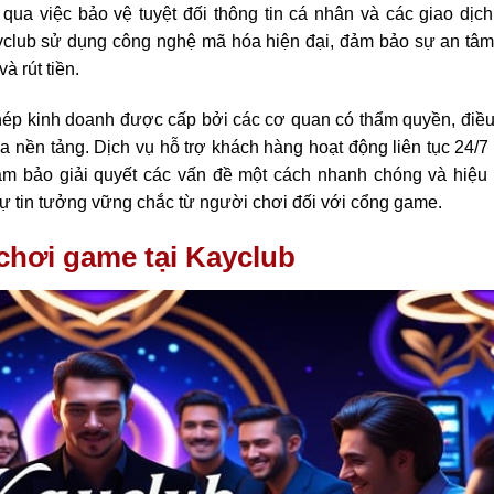
n qua việc bảo vệ tuyệt đối thông tin cá nhân và các giao dịc
yclub sử dụng công nghệ mã hóa hiện đại, đảm bảo sự an tâm
à rút tiền.
hép kinh doanh được cấp bởi các cơ quan có thẩm quyền, điề
a nền tảng. Dịch vụ hỗ trợ khách hàng hoạt động liên tục 24/7
ảm bảo giải quyết các vấn đề một cách nhanh chóng và hiệu 
ự tin tưởng vững chắc từ người chơi đối với cổng game.
chơi game tại Kayclub