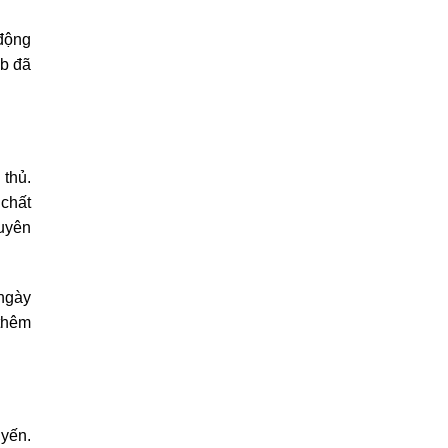
 động
ub đã
 thủ.
 chất
uyên
 ngày
thêm
uyến.