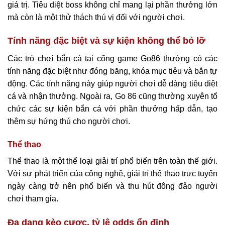
giá trị. Tiêu diệt boss không chỉ mang lại phần thưởng lớn
mà còn là một thử thách thú vị đối với người chơi.
Tính năng đặc biệt và sự kiện không thể bỏ lỡ
Các trò chơi bắn cá tại cổng game Go86 thường có các
tính năng đặc biệt như đóng băng, khóa mục tiêu và bắn tự
động. Các tính năng này giúp người chơi dễ dàng tiêu diệt
cá và nhận thưởng. Ngoài ra, Go 86 cũng thường xuyên tổ
chức các sự kiện bắn cá với phần thưởng hấp dẫn, tạo
thêm sự hứng thú cho người chơi.
Thể thao
Thể thao là một thể loại giải trí phổ biến trên toàn thế giới.
Với sự phát triển của công nghệ, giải trí thể thao trực tuyến
ngày càng trở nên phổ biến và thu hút đông đảo người
chơi tham gia.
Đa dạng kèo cược, tỷ lệ odds ổn định