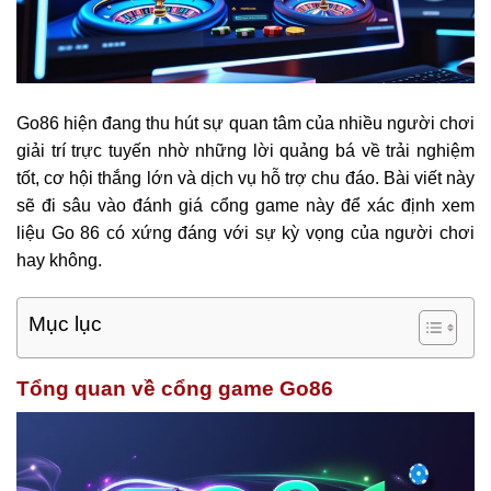
Go86 hiện đang thu hút sự quan tâm của nhiều người chơi
giải trí trực tuyến nhờ những lời quảng bá về trải nghiệm
tốt, cơ hội thắng lớn và dịch vụ hỗ trợ chu đáo. Bài viết này
sẽ đi sâu vào đánh giá cổng game này để xác định xem
liệu Go 86 có xứng đáng với sự kỳ vọng của người chơi
hay không.
Mục lục
Tổng quan về cổng game Go86