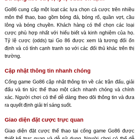
Go86 cung cấp một loạt các lựa chọn cá cược trên nhiều
môn thể thao, bao gồm bóng đá, bóng rổ, quần vợt, cầu
lông và bóng chuyền. Khách hàng có thể chọn các loại
cược phù hợp nhất với hiểu biết và kinh nghiệm của họ.
Tỷ lệ cược (odds) tại Go 86 được xem là tương đối ổn
định và có tính cạnh tranh so với các đối thủ khác trên thị
trường.
Cập nhật thông tin nhanh chóng
Cổng game Go86 cập nhật thông tin về các trận đấu, giải
đấu và tin tức thể thao một cách nhanh chóng và chính
xác. Người chơi có thể dễ dàng theo dõi thông tin và đưa
ra quyết định giải trí sáng suốt.
Giao diện đặt cược trực quan
Giao diện đặt cược thể thao tại cổng game Go86 được
thiết kế trực quan và dễ sử dụng. Người chơi có thể dễ