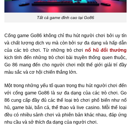
Tất cả game đỉnh cao tại Go86
Cổng game Go86 không chỉ thu hút người chơi bởi uy tín
và chất lượng dịch vụ mà còn bởi sự đa dạng và hấp dẫn
của các trò chơi. Từ những trò chơi
nổ hũ đổi thưởng
kịch tính đến những trò chơi bài truyền thống quen thuộc,
Go 86 mang đến cho người chơi một thế giới giải trí đầy
màu sắc và cơ hội chiến thắng lớn.
Một trong những yếu tố quan trọng thu hút người chơi đến
với cổng game Go86 là sự đa dạng của các trò chơi. Go
86 cung cấp đầy đủ các thể loại trò chơi phổ biến như nổ
hũ, game bài, bắn cá, thể thao và live casino. Mỗi thể loại
đều có nhiều sảnh chơi và phiên bản khác nhau, đáp ứng
nhu cầu và sở thích đa dạng của người chơi.