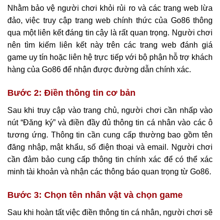
Nhằm bảo vệ người chơi khỏi rủi ro và các trang web lừa
đảo, việc truy cập trang web chính thức của Go86 thông
qua một liên kết đáng tin cậy là rất quan trọng. Người chơi
nên tìm kiếm liên kết này trên các trang web đánh giá
game uy tín hoặc liên hệ trực tiếp với bộ phận hỗ trợ khách
hàng của Go86 để nhận được đường dẫn chính xác.
Bước 2: Điền thông tin cơ bản
Sau khi truy cập vào trang chủ, người chơi cần nhấp vào
nút “Đăng ký” và điền đầy đủ thông tin cá nhân vào các ô
tương ứng. Thông tin cần cung cấp thường bao gồm tên
đăng nhập, mật khẩu, số điện thoại và email. Người chơi
cần đảm bảo cung cấp thông tin chính xác để có thể xác
minh tài khoản và nhận các thông báo quan trọng từ Go86.
Bước 3: Chọn tên nhân vật và chọn game
Sau khi hoàn tất việc điền thông tin cá nhân, người chơi sẽ