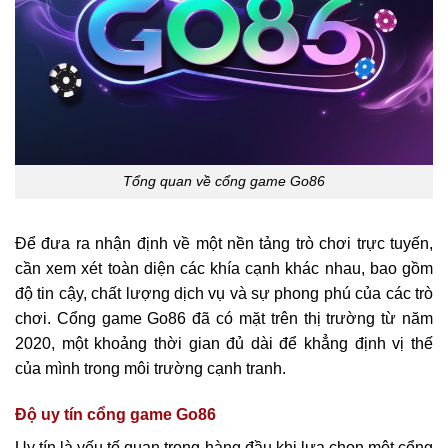
Tổng quan về cổng game Go86
Để đưa ra nhận định về một nền tảng trò chơi trực tuyến,
cần xem xét toàn diện các khía cạnh khác nhau, bao gồm
độ tin cậy, chất lượng dịch vụ và sự phong phú của các trò
chơi. Cổng game Go86 đã có mặt trên thị trường từ năm
2020, một khoảng thời gian đủ dài để khẳng định vị thế
của mình trong môi trường cạnh tranh.
Độ uy tín cổng game Go86
Uy tín là yếu tố quan trọng hàng đầu khi lựa chọn một cổng