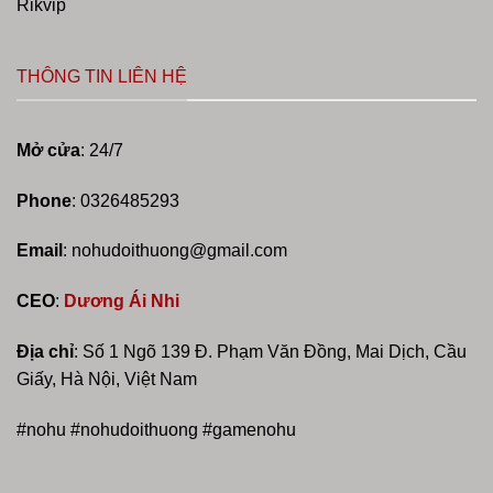
Rikvip
THÔNG TIN LIÊN HỆ
Mở cửa
: 24/7
Phone
: 0326485293
Email
:
nohudoithuong@gmail.com
CEO
:
Dương Ái Nhi
Địa chỉ
: Số 1 Ngõ 139 Đ. Phạm Văn Đồng, Mai Dịch, Cầu
Giấy, Hà Nội, Việt Nam
#nohu #nohudoithuong #gamenohu