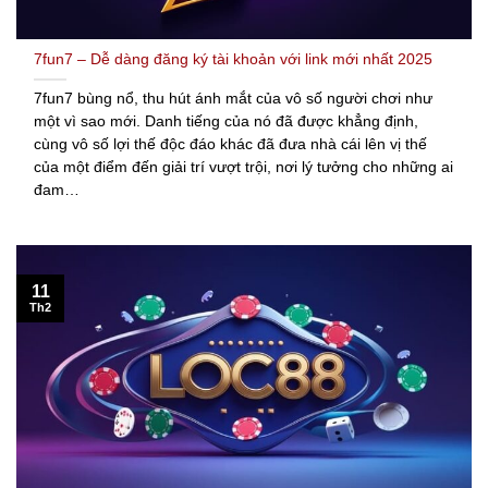
7fun7 – Dễ dàng đăng ký tài khoản với link mới nhất 2025
7fun7 bùng nổ, thu hút ánh mắt của vô số người chơi như
một vì sao mới. Danh tiếng của nó đã được khẳng định,
cùng vô số lợi thế độc đáo khác đã đưa nhà cái lên vị thế
của một điểm đến giải trí vượt trội, nơi lý tưởng cho những ai
đam…
11
Th2