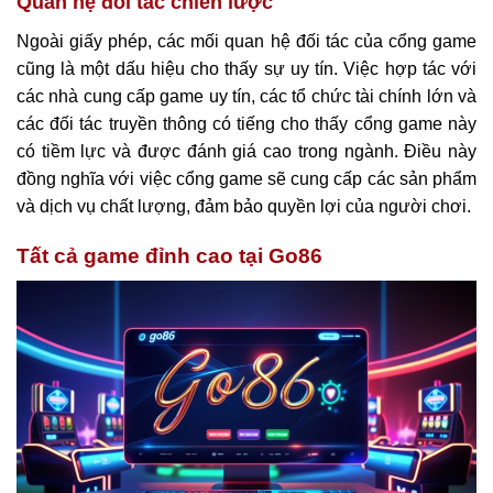
Quan hệ đối tác chiến lược
Ngoài giấy phép, các mối quan hệ đối tác của cổng game
cũng là một dấu hiệu cho thấy sự uy tín. Việc hợp tác với
các nhà cung cấp game uy tín, các tổ chức tài chính lớn và
các đối tác truyền thông có tiếng cho thấy cổng game này
có tiềm lực và được đánh giá cao trong ngành. Điều này
đồng nghĩa với việc cổng game sẽ cung cấp các sản phẩm
và dịch vụ chất lượng, đảm bảo quyền lợi của người chơi.
Tất cả game đỉnh cao tại Go86