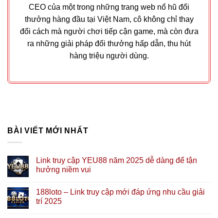
CEO của một trong những trang web nổ hũ đổi
thưởng hàng đầu tại Việt Nam, cô không chỉ thay
đổi cách mà người chơi tiếp cận game, mà còn đưa
ra những giải pháp đổi thưởng hấp dẫn, thu hút
hàng triệu người dùng.
BÀI VIẾT MỚI NHẤT
Link truy cập YEU88 năm 2025 dễ dàng để tận
hưởng niềm vui
188loto – Link truy cập mới đáp ứng nhu cầu giải
trí 2025